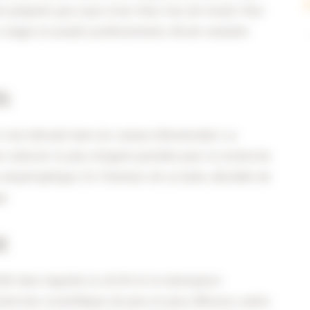
t préparés pas à pas à leur futur lieu de travail. Pour
 stages et projets professionnels, l’école souhaite
m
s'est déroulé dans les canaux d'Amsterdam. La
collecter le plus d'argent possible pour la recherche
le amyotrophique. En l'honneur de sa tante, décédée de
e.
x
é dans laquelle la cécité et la malvoyance
echerches scientifiques de plus en plus efficaces, axées