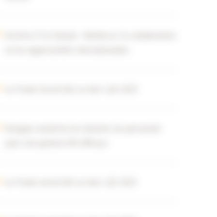
Archive-IT et Havant : Renforcer la collaboration
et les opportunités internationales
Le Fonds Social fait un don | Q4 2025
Douglas numérise les dossiers du personnel
pour une gestion RH efficace
Le Fonds social fait un don | Q3 2025