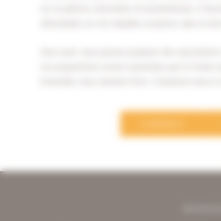
sur le patient, innovantes et prometteuses. Il fo
néerlandais sur les maladies oculaires, dans le bu
Vous aussi, vous pouvez proposer des associations 
Ces propositions seront examinées par le Fonds soc
Ensemble, nous sommes forts ! Contactez-nous à 
CONTACT
Solutio