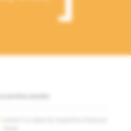
Les dernières nouvelles:
Archive-IT se réjouit de l'acquisition d'Intesa par
Havant