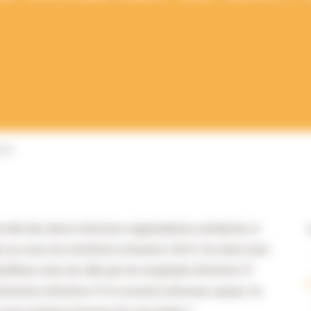
024
u fait des dons à diverses organisations caritatives, à
les au cours du troisième trimestre 2024. Ces dons sont
bénéfices mise de côté par les employés d'Archive-IT
rection d'Archive-IT et reversé à diverses causes. Ce