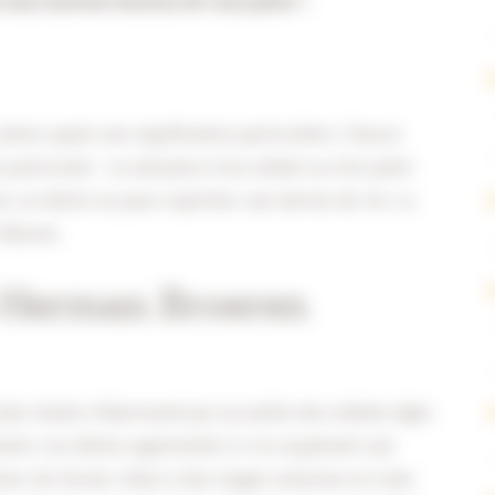
t nous sommes heureux de vous parler !
arbres ayant une signification particulière. Chacun
articulier : la naissance d'un enfant ou d'un petit-
ire, un décès ou pour exprimer une devise de vie. La
 Reuver.
e Herman Broeren
ale située à Roermond qui accueille des enfants âgés
ment. Les élèves apprennent ici en acquérant une
rieur de l'école. Grâce à des stages externes et à des