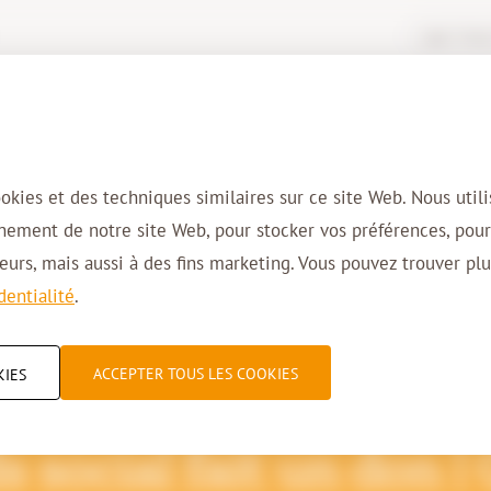
Login Virtua
Solutions
Domaines d’activité
Cl
ookies et des techniques similaires sur ce site Web. Nous util
nnement de notre site Web, pour stocker vos préférences, pou
urs, mais aussi à des fins marketing. Vous pouvez trouver plu
dentialité
.
ACCEPTER TOUS LES COOKIES
KIES
s social fait un don |