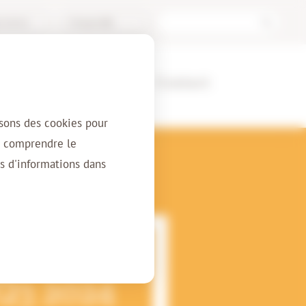
l Archive
Français (BE)
ients
À propos
Contact
isons des cookies pour
r comprendre le
s d'informations dans
 Q3 2024