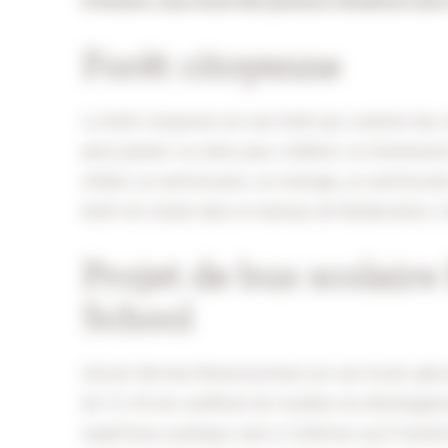
trimestre, nous avons fait plusieurs donations don
Forêt citoyenne
La forêt citoyenne est une forêt qui contient des 
peut planter un arbre pour célébrer un événement p
enfant, un anniversaire, un mariage, un anniversa
forêt est située dans le hameau de Ronkenstein, à
Projet de bus scolair
School
L'école Herman Broerenschool est une école spéci
de 4 à 20 ans souffrant de troubles du développe
expérience pratique, tant à l'intérieur qu'à l'exté