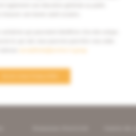
urnit également une éducation générale au public
t d'assurer une bonne santé oculaire
.
caritatives qui pourraient bénéficier d'un don unique.
ial et, qui sait, nous pourrons peut-être vous aider.
l'adresse
sociaalfonds@archive-it.group
PLUS D'ACTUALITÉS
ns
Domaines d'activité
Centre de 