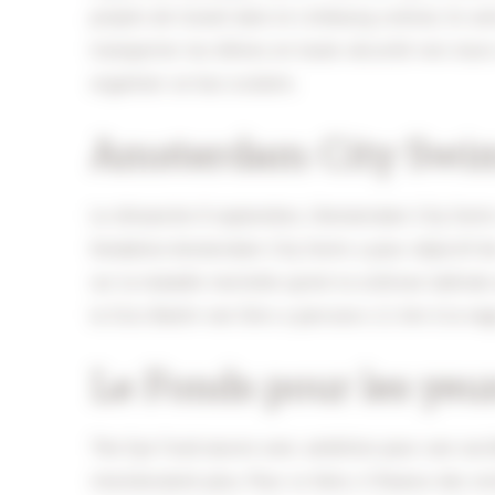
projets de travail dans le Limbourg central, ils son
transporter les élèves en toute sécurité vers leurs
organiser un bus scolaire.
Amsterdam City Swi
Le dimanche 8 septembre, l'Amsterdam City Swim 
fondation Amsterdam City Swim a pour objectif de 
sur la maladie mortelle qu'est la sclérose latéra
la SLA, Bastin van Oers a parcouru 2,1 km à la nag
Le Fonds pour les yeu
The Eye Fund œuvre avec ambition pour une sociét
n'existeraient plus. Pour ce faire, il finance des r