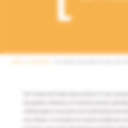
Home
Actualités
Le Fonds social fait un don | Q3 2
Par le biais du Fonds social, Archive-IT a de nouvea
de grandes initiatives et à d'autres actions spécia
réalisés grâce à une partie de la distribution des 
eux-mêmes. Ce montant est ensuite doublé par la di