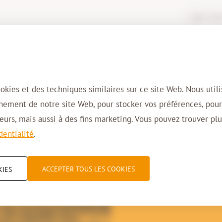
Login Virtua
Solutions
Domaines d’activité
Cl
ookies et des techniques similaires sur ce site Web. Nous util
nnement de notre site Web, pour stocker vos préférences, pou
urs, mais aussi à des fins marketing. Vous pouvez trouver plu
dentialité
.
ACCEPTER TOUS LES COOKIES
KIES
urs et les standards d