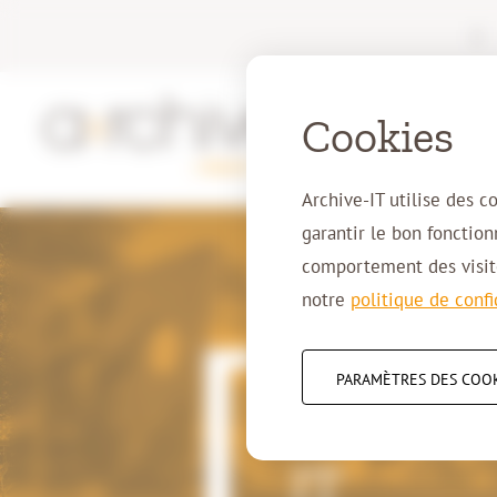
|
Cookies
Archive-IT utilise des c
garantir le bon fonctio
comportement des visite
notre
politique de confi
PARAMÈTRES DES COO
Les vale
IT