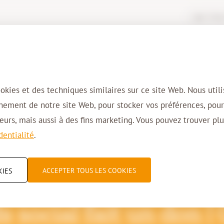
Login Virtua
Solutions
Domaines d’activité
Cl
ookies et des techniques similaires sur ce site Web. Nous util
nnement de notre site Web, pour stocker vos préférences, pou
urs, mais aussi à des fins marketing. Vous pouvez trouver plu
dentialité
.
ACCEPTER TOUS LES COOKIES
KIES
s social fait un don |