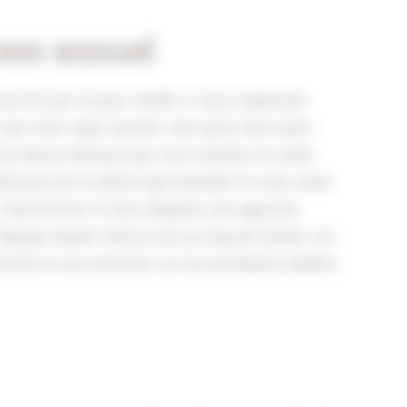
ess annuel
e fois par an pour vérifier si nous respectons
e que vous voyez souvent, c’est qu’un mois avant
 sens dessus dessous pour tout remettre en ordre.
 continuent de la même façon pendant 11 mois avant
Chez Archive-IT, nous adoptons une approche
l’équipe d’audit interne tout au long de l’année. Les
noncés et non annoncés, sur les procédures établies