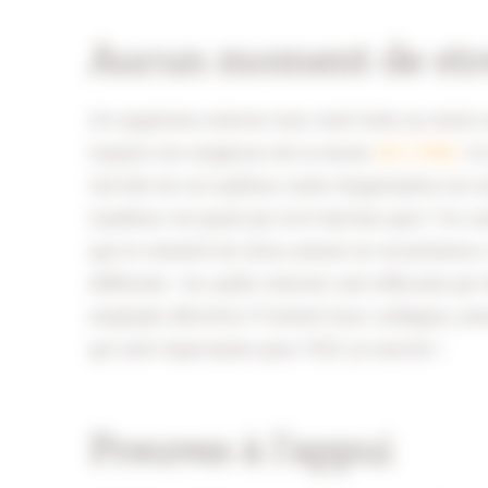
Aucun moment de str
Un organisme externe nous rend visite au moins un
toujours les exigences de la norme
ISO 27001
. C
l’arrivée de cet auditeur, toute l’organisation est
L’auditeur est passé par là et devinez quoi ? Ils
que le moment de stress annuel ne recommence. 
différente : les audits internes sont effectués par 
employés d’Archive-IT testent leurs collègues, an
qui sont importantes pour l’ISO. Ça marche !
Preuves à l’appui