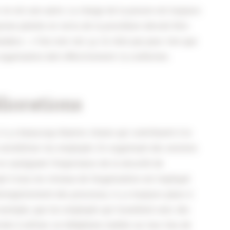
 en est une autre. La charge de la preuve est toujours
une plainte en vertu de la procédure devrait être
andera : « Fais-moi voir ça. Ce n’est pas pour rien que
rganisation doit effectivement s’y conformer.
liorations
l y a beaucoup d’autres choses qui contribuent à la
 sensibiliser les employés. En organisant des sessions
en soulignant l’importance de la sécurité de
é à tous les niveaux de l’organisation est impliqué
enregistrement des processus, il y a toujours place à
 exemple, que les employés qui travaillent avec des
risés à utiliser un téléphone mobile sur leur lieu de