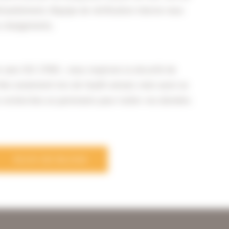
inuellement, l’équipe de vérification interne nous
x changements.
e sans ISO 27001 ; nous respirons la sécurité de
on seulement lors de l’audit annuel, mais aussi au
 recherchez un partenaire pour traiter vos données
PLUS DE BLOGS