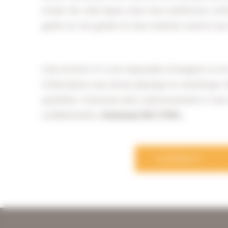
travail. De cette façon, nous nous améliorons cont
garde sur nos gardes et nous sommes ouverts au
Chez Archive-IT, il est impossible d’imaginer la vi
l’information sous forme physique et numérique. N
quotidien. Choisissez donc judicieusement si vous
confidentielles.
Choisissez ISO 27001.
CONTACT