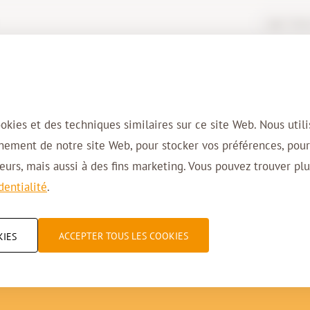
Login Virtua
Solutions
Domaines d’activité
Cl
ookies et des techniques similaires sur ce site Web. Nous util
nnement de notre site Web, pour stocker vos préférences, pou
urs, mais aussi à des fins marketing. Vous pouvez trouver plu
dentialité
.
7001 ; qu’est-ce que c
ACCEPTER TOUS LES COOKIES
KIES