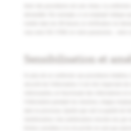
Avoir des procédures est une chose, s’y conformer
demandée. Par exemple, si un employé indique qu’
traitée dans les 48 heures, le vérificateur lui dem
vous avez ISO 27001 en votre possession… votre o
Sensibilisation et amé
En plus de se conformer aux procédures établies, i
sécurité de l’information. Il est très important de
intéressantes, en fournissant des informations et 
l’information pendant les réunions, chaque employ
dans le processus. Quelle que soit la qualité de l’
l’amélioration. Une amélioration récente est, par
fichiers sensibles à la vie privée ne sont pas auto