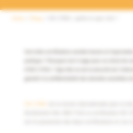
Home
Blogs
ISO 27001 ; qu’est-ce que c’est ?
Une telle certification semble bonne et importante, 
pratique ? Pourquoi est-il sage pour un client de 
d’ISO 27001 ? Que fait-on de la sécurité de l’infor
garantir la confidentialité des données sensibles es
ISO 27001
est la norme internationale pour la séc
étroitement liée. NEN 7510, la certification ISO 2
est en possession des deux certifications et ceci e