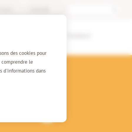
l Archive
Français (BE)
ients
À propos
Contact
isons des cookies pour
r comprendre le
s d'informations dans
’est ?