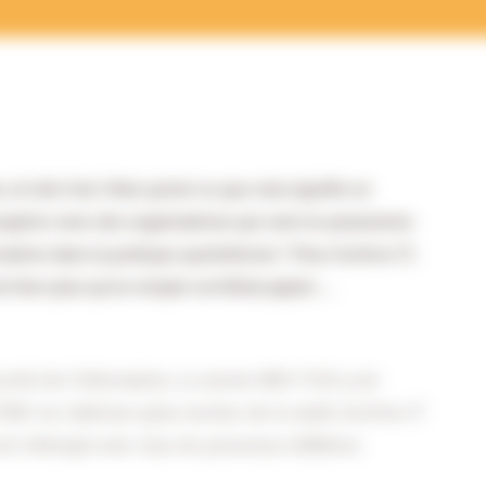
et elle l’est. Mais qu’est-ce que cela signifie en
coopérer avec des organisations qui sont en possession
mation dans la pratique quotidienne ? Pour Archive-IT,
t bien plus qu’un simple certificat papier….
urité de l’information. La norme NEN 7510 y est
7001 ne s’adresse qu’au secteur de la santé. Archive-IT
st imbriqué avec tous les processus d’affaires.