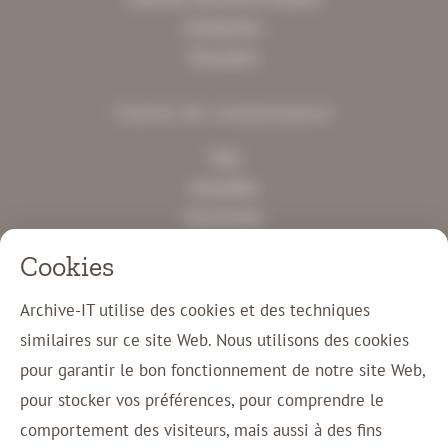
Entreprises
Éducation
Centre de connaissance
FAQ
Actualités
Downloads
Références
Cookies
Cas client
Blogs
Archive-IT utilise des cookies et des techniques
similaires sur ce site Web. Nous utilisons des cookies
Contactez-nous
pour garantir le bon fonctionnement de notre site Web,
pour stocker vos préférences, pour comprendre le
+32 11 49 59 86
comportement des visiteurs, mais aussi à des fins
info@archive-it.be