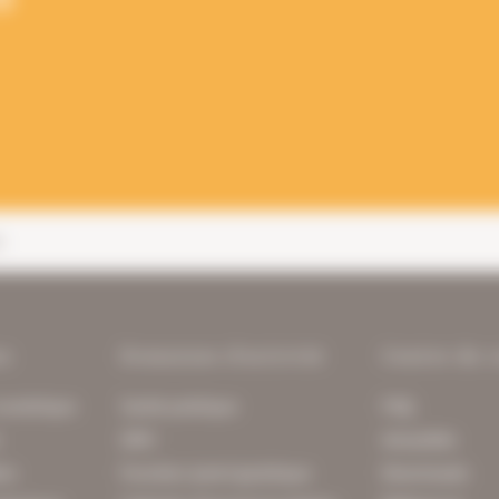
s
ns
Domaines d'activité
Centre de 
numérique
Santé publique
FAQ
n
GRH
Actualités
on
Fonction (semi-)publique
Downloads