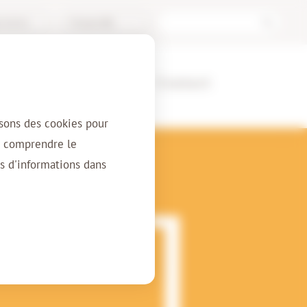
l Archive
Français (BE)
ients
À propos
Contact
isons des cookies pour
r comprendre le
s d'informations dans
rchive On