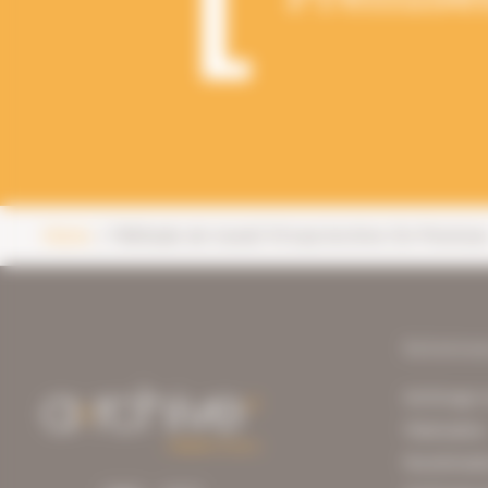
Home
Méthode de travail Virtual Archive On Premise
Solutio
Archivage 
Vitalisatio
Numérisati