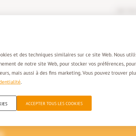
Login Virtua
Solutions
Domaines d’activité
Cl
ookies et des techniques similaires sur ce site Web. Nous util
nnement de notre site Web, pour stocker vos préférences, pou
urs, mais aussi à des fins marketing. Vous pouvez trouver plu
dentialité
.
ACCEPTER TOUS LES COOKIES
KIES
de travail Virtual A
s