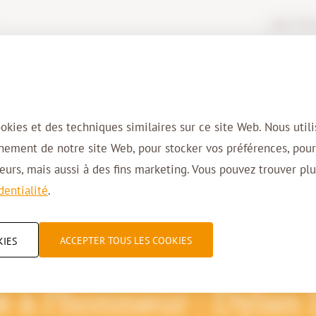
Login Virtua
Solutions
Domaines d’activité
Cl
ookies et des techniques similaires sur ce site Web. Nous util
nnement de notre site Web, pour stocker vos préférences, pou
urs, mais aussi à des fins marketing. Vous pouvez trouver plu
dentialité
.
ACCEPTER TOUS LES COOKIES
KIES
 à l'honneur : Dylan