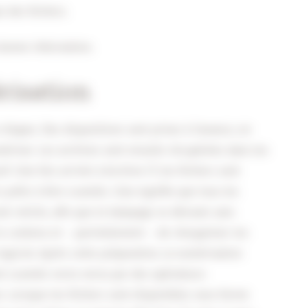
 des fichiers.
 bonne information.
risation
tapes. Des dispositions sont prises à l’avance, en
ériser. Les archives sont ensuite récupérées dans les
f. Une fois arrivés à Archive-IT, les fichiers sont
s prêts à être scannés. Cela signifie que tous les
nt retirés, afin que le balayage se déroule sans
e contenu et – partiellement – de réorganiser les
logiciel. Après cette préparation, la numérisation
t scannés recto-verso par des opérateurs
. Lorsque les fichiers sont disponibles sous forme