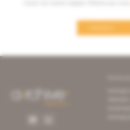
trouver une solution adaptée. N’hésitez pas à nou
CONTACT
Solutio
Archivage 
Vitalisatio
Numérisati
Archivage 