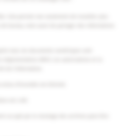
ble. Cela permet non seulement de travailler plus
 de bureau, mais aussi de partager des informations
Après tout, les documents numériques sont
a réglementation d’AVG. Les autorisations et la
té de l’information.
 et/ou d’incendie est éliminé.
ion est créé.
nt occupé par le stockage des archives peut être