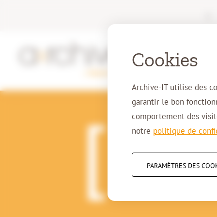
|
Cookies
Archive-IT utilise des c
garantir le bon fonctio
comportement des visite
notre
politique de confi
27-07-2020
La numéri
PARAMÈTRES DES COO
sûre