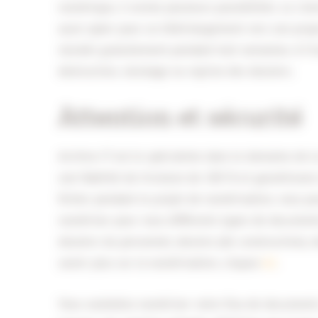
numérique, il existe plusieurs possibilités. Le clien
aussi opter pour un téléchargement vers son propr
stockés gratuitement pendant huit semaines. A l’is
destruction, stockage ou reprise des dossiers.
Attention et sécurité
Archive-IT est le spécialiste dans le domaine de 
une fiabilité de livraison de 100 % et garantissons
fichier pendant le projet de numérisation, vous p
numériser pour vous différents types de document
dossiers du personnel, dessins (de construction), d
savoir plus sur la numérisation, cliquez
ici
.
Vous souhaitez numériser votre flux de documents 