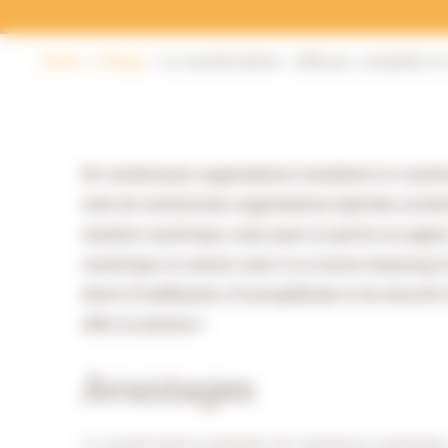
Home
Blogs
La numérisation : efficace, complète et
De nombreuses organisations travaillent en numéri
mais de nombreuses organisations hybrides existent
manière numérique, mais aussi en partie sur papier
numérique en amont, mais il y a encore beaucoup d’h
élevé d’inefficacité, d’incomplétude et de sécurit
offre la solution !
Avantages
La numérisation présente de nombreux avantages. 