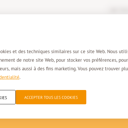
Login Virtua
Solutions
Domaines d’activité
Cl
ookies et des techniques similaires sur ce site Web. Nous util
nnement de notre site Web, pour stocker vos préférences, pou
urs, mais aussi à des fins marketing. Vous pouvez trouver plu
dentialité
.
sation : efficace, co
ACCEPTER TOUS LES COOKIES
KIES