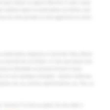
t peut utiliser le logiciel d’Archive-IT, mais il peut
e système. Après la numérisation, les fichiers sont
sue de cette période, le choix appartient au client :
la numérisation soigneuse et sécurisée. Nous offrons
 la sécurité de vos fichiers. Si vous avez besoin d’un
ouvez le demander en priorité. Archive-IT peut
s. En voici quelques exemples : dossiers médicaux,
ossiers de cas, archives administratives, etc. Pour en
? Archive-IT se fera un plaisir de vous aider à