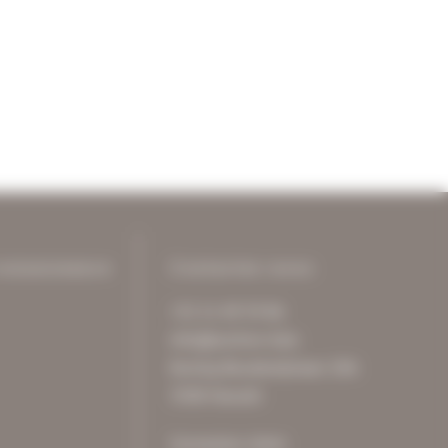
connaissance
Contactez-nous
+32 11 49 59 86
info@archive-it.be
Koning Boudewijnlaan 20A
3500 Hasselt
Connexion client