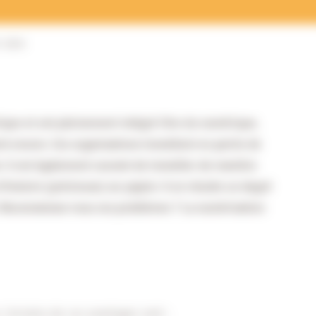
 sûre
que et ont pleinement intégré l’ère du numérique,
 encore. Ces organisations travaillent en partie de
. Il est également courant de travailler de manière
istoire (précieuse) sur papier. Il en résulte un degré
é. Reconnaissez-vous ces problèmes ? La numérisation
Certains de ces avantages sont :