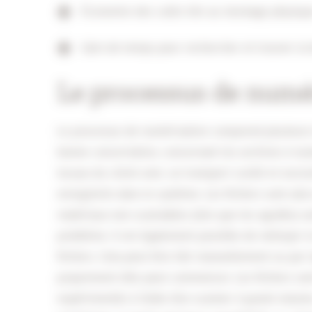
Économie des coûts liés au stockage physique
Gain de temps pour rechercher et trouver la
Le processus de numé
Le processus de numérisation comprend plusieurs é
bonne concertation, concernant les archives à num
locaux du client avec un transport scellé et exclusi
enregistrés dans le système. Les fichiers sont alor
matériaux non scannables (tels que les agrafes) so
problème. Il est également possible de nettoyer l
fichiers. Cela peut être fait manuellement ou par 
proprement dite peut commencer. Les fichiers son
expérimentés à l’aide d’un scanner à grand volume