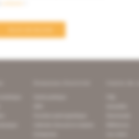
s
contacter
!
PLUS DE BLOGS
ns
Domaines d'activité
Centre de 
numérique
Santé publique
FAQ
n
GRH
Actualités
on
Fonction (semi-)publique
Downloads
physique
Cabinets d'avocat et notaires
Références
Entreprises
Cas client