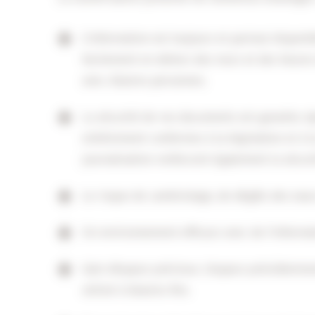
L’information est toujours et partout disponi
facilement en dehors des murs et des heures
avec d’autres personnes.
La sécurité de vos documents est garantie. 
entièrement conformes à la législation et à l
journalisation renforcent également la sécuri
Le risque de cambriolage, de dégâts des eaux
Un environnement efficace avec de l’informat
Gain d’espace précieux. L’espace précédemme
utilisé à d’autres fins.