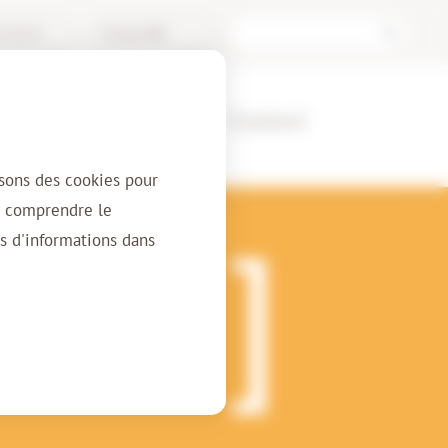
l Archive
Français (BE)
ients
À propos
Contact
isons des cookies pour
r comprendre le
s d'informations dans
mplète et