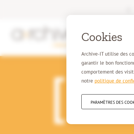
|
Cookies
Archive-IT utilise des c
garantir le bon fonctio
comportement des visite
notre
politique de confi
28-07-2017
WBP vs. G
PARAMÈTRES DES COO
encore ?