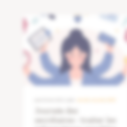
jeudi 20 avril 2023
|
Label:
sécurité
,
vie privée
,
RGPD
Journée des
secrétaires : traiter les