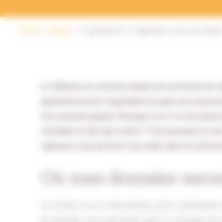
Home
Blogs
5 questions (+ réponses !) sur le travai
Le Software as a Service (SaaS) est une forme de c
quotidiennement. Cependant, les gens ont souvent d
d’un nouveau paquet. Pourquoi y a-t-il un tel doute a
mondiale ne fait que croître ? C’est pourquoi je va
réponses !) qui peuvent vous aider dans la recher
Où mes données seront
Les fichiers et les informations qu’ils contiennen
de données sont spécialisés dans le stockage des