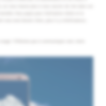
 car vous n’aurez plus à vous soucier de rien dans ces
honnête. Vous payez pour l’utilisation réelle et le
vous avez besoin. Donc, plus il y a d’utilisateurs,
le nuage ? N’hésitez pas à communiquer avec notre