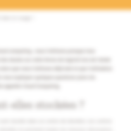
l dans le nuage !
loud computing ; nous l’utilisons presque tous
es doutes sur cette forme de logiciel lors de l’achat
lors que nous l’utilisons déjà tant et que l’utilisation
is vous expliquer quelques questions (avec les
che appelée Cloud Computing.
-elles stockées ?
t sont stockés dans un centre de données. Les centres
 données et prennent toutes les mesures nécessaires.