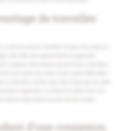
vantage de travailler
n, le fait de pouvoir travailler où que vous soyez et
age. Cela offre des opportunités et augmente
ccès à quelles informations peuvent être contrôlées.
vail que toutes les mises à jour soient effectuées
s la dernière version, que vous n’ayez pas de coûts
ilement augmenter ou réduire la taille. Ainsi, les
es tâches importantes au sein de leur propre
ndant d’une connexion