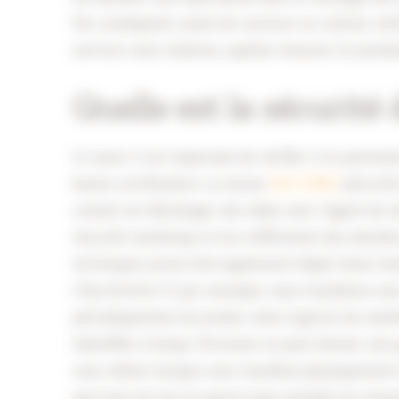
Par conséquent, avant de conclure un contrat, vér
services vous traiterez, quelles mesures ils prendr
Quelle est la sécurit
Ici aussi, il est important de vérifier si le parten
bonne certification. La norme
ISO 27001
(sécurité
conseil est d’échanger des idées avec l’agent de sé
sécurité numérique et du chiffrement des données.
techniques prises font également l’objet d’une éva
Chez Archive-IT, par exemple, nous travaillons ave
périodiquement de pirater notre logiciel de manièr
identifiée à temps. Personne ne peut donner une 
vous-même lorsque vous travaillez physiquement ou
que tout est mis en œuvre pour prendre les mesure