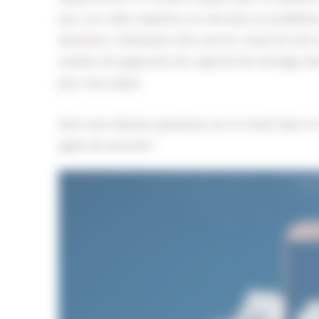
jour. Les coûts imprévus ne sont plus un problème,
domaines. L’utilisation d’un service cloud est très 
nombre de gigaoctets de capacité de stockage dont 
plus vous payez.
Avez-vous d’autres questions sur le travail dans 
agent de sécurité !