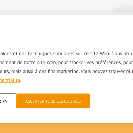
Login Virtua
Solutions
Domaines d’activité
Cl
ookies et des techniques similaires sur ce site Web. Nous util
nnement de notre site Web, pour stocker vos préférences, pou
urs, mais aussi à des fins marketing. Vous pouvez trouver plu
dentialité
.
s (+ réponses !) sur l
ACCEPTER TOUS LES COOKIES
KIES
uage !