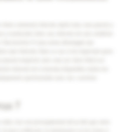
r d’une connexion Internet. Après tout, vous pouvez y
s y connectant. Donc oui, Internet est une condition
ge. Chez Archive-IT, nous avons développé une
ion sans Internet. Dans ce cas, il est important qu’un
ous pouvez emporter avec vous sur votre iPad à un
xion Internet est à nouveau disponible, toutes les
tiquement synchronisées avec vos « archives
vus ?
coûts. Ceci est principalement dû au fait que votre
 n’a plus à effectuer la maintenance et les mises à