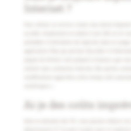
Internet ?
Pour utiliser un service cloud, vous devez dispose
accéder simplement en allant à une URL et en vou
préalable à l’utilisation de logiciels dans le nua
application iPad, qui permet d’accéder à l’informat
paquet de fichiers soit préparé à l’avance, que v
endroit sans connexion Internet. Dès qu’une conne
modifications apportées entre-temps sont automa
numériques ».
Ai-je des coûts impré
Dans le domaine des TIC, vous pouvez réduire vos 
département ICT n’a plus à payer pour le matériel,