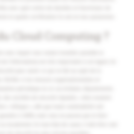
ifiez avec quel centre de données et fournisseur de
ont et quelle certification ils ont en leur possession.
é du Cloud Computing ?
aire avec lequel vous voulez travailler possède la
 de l’information) est très importante à cet égard. Un
curité pour savoir ce qui se fait au sujet de la
 Vérifier si les mesures organisationnelles et
luation périodique et, le cas échéant, d’ajustements.
c des sociétés de sécurité réputées ; elles essaient
e « éthique », afin que toute vulnérabilité soit
garantie à 100%, mais vous ne pouvez pas le faire
 localement. En tout état de cause, il doit être clair
s de sécurité les plus strictes possibles.