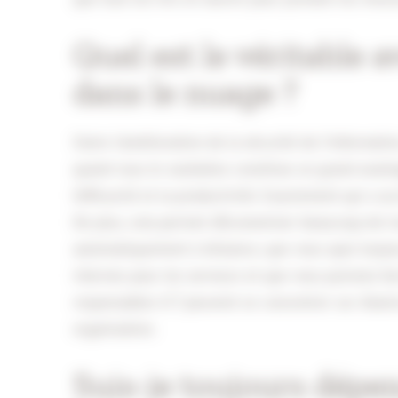
Quel est le véritable a
dans le nuage ?
Outre l’amélioration de la sécurité de l’informatio
quand vous le souhaitez constitue un grand avant
l’efficacité et la productivité. Exactement qui a a
De plus, cela permet d’économiser beaucoup de tra
automatiquement à distance, que vous ayez toujour
internes pour les serveurs et que vous puissiez fac
responsables ICT peuvent se concentrer sur d’autr
organisation.
Suis-je toujours dépe