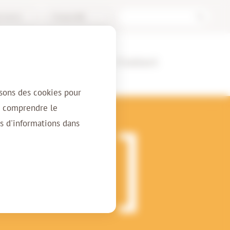
l Archive
Français (BE)
ients
À propos
Contact
isons des cookies pour
r comprendre le
s d'informations dans
e travail