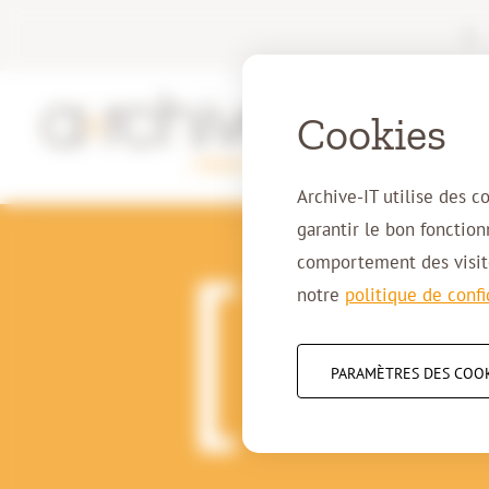
|
Cookies
Archive-IT utilise des c
garantir le bon fonctio
comportement des visite
notre
politique de confi
15-02-2023
5 question
PARAMÈTRES DES COO
dans le n