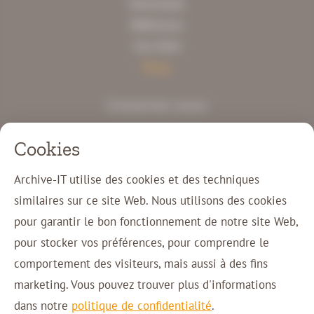
Downloads
Références
Cas client
Blogs
Contactez-nous
+32 11 49 59 86
Cookies
info@archive-it.be
Koning Boudewijnlaan 20A
Archive-IT utilise des cookies et des techniques
3500 Hasselt
similaires sur ce site Web. Nous utilisons des cookies
pour garantir le bon fonctionnement de notre site Web,
Connexion client
pour stocker vos préférences, pour comprendre le
Contact
comportement des visiteurs, mais aussi à des fins
marketing. Vous pouvez trouver plus d'informations
dans notre
politique de confidentialité
.