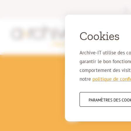
|
Cookies
Archive-IT utilise des c
garantir le bon fonctio
comportement des visite
notre
politique de confi
16-08-2021
Le pou
PARAMÈTRES DES COO