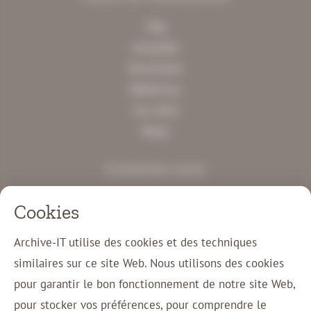
FAQ
Actualités
Downloads
Références
Cas client
Blogs
Contactez-nous
+32 11 49 59 86
Cookies
info@archive-it.be
Koning Boudewijnlaan 20A
Archive-IT utilise des cookies et des techniques
3500 Hasselt
similaires sur ce site Web. Nous utilisons des cookies
pour garantir le bon fonctionnement de notre site Web,
Connexion client
pour stocker vos préférences, pour comprendre le
Contact