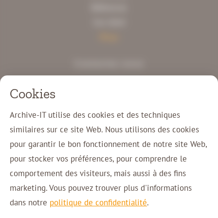
Références
Cas client
Blogs
Contactez-nous
+32 11 49 59 86
Cookies
info@archive-it.be
Koning Boudewijnlaan 20A
Archive-IT utilise des cookies et des techniques
3500 Hasselt
similaires sur ce site Web. Nous utilisons des cookies
pour garantir le bon fonctionnement de notre site Web,
Connexion client
pour stocker vos préférences, pour comprendre le
Contact
comportement des visiteurs, mais aussi à des fins
marketing. Vous pouvez trouver plus d'informations
dans notre
politique de confidentialité
.
Copyright © 2026 Archivage-IT