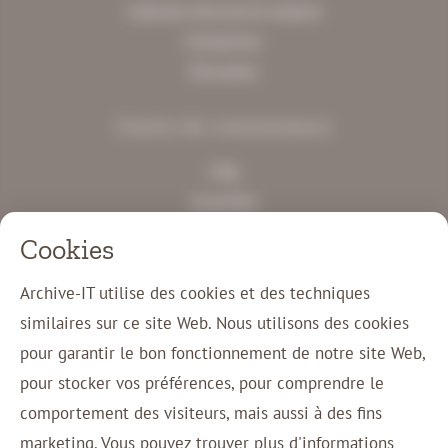
Cabinets d'avocat et notaires
Entreprises
Éducation
Centre de connaissance
FAQ
Actualités
Downloads
Cookies
Références
Cas client
Archive-IT utilise des cookies et des techniques
Blogs
similaires sur ce site Web. Nous utilisons des cookies
pour garantir le bon fonctionnement de notre site Web,
Contactez-nous
pour stocker vos préférences, pour comprendre le
comportement des visiteurs, mais aussi à des fins
+32 11 49 59 86
marketing. Vous pouvez trouver plus d'informations
info@archive-it.be