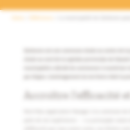
Home
Références
La municipalité de Zonhoven pass
Zonhoven est une commune située au centre de la 
située au nord de la capitale provinciale de Hassel
municipalité a décidé de commencer à numériser les
par étapes. L’aménagement du territoire était la pr
Accroître l’efficacité e
Nick Mols, Application Manager à la commune de 
parle de ses expériences :
» La principale raison
d’efficacité que nous avons connu. Les fichiers so