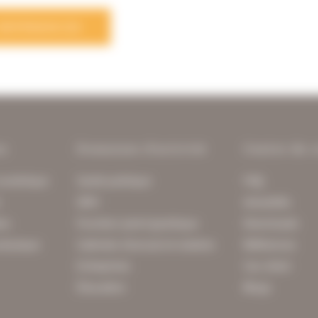
 RÉFÉRENCES
ns
Domaines d'activité
Centre de 
numérique
Santé publique
FAQ
n
GRH
Actualités
on
Fonction (semi-)publique
Downloads
physique
Cabinets d'avocat et notaires
Références
Entreprises
Cas client
Éducation
Blogs