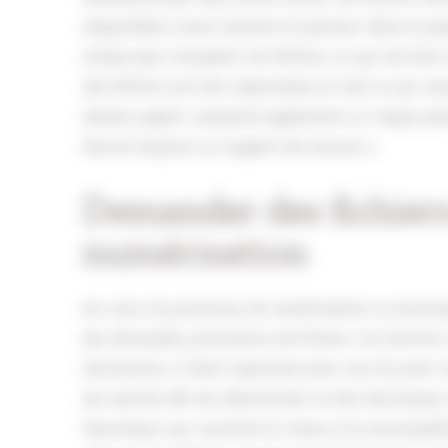
disponibles à tout moment et partout. Dans le pass
temps pour récupérer les fichiers, ce qui est bien 
des fichiers est très importante et c’est ce qui 
dossier papier comporte également un risque pote
fournit toujours un support de secours ».
Demander des fichiers
numérisation
Au cours du processus de numérisation, la municip
des demandes prioritaires de fichiers via l’archiv
nécessaires, il était important pour eux d’y avoir
de marché afin de sélectionner le bon fournisseu
fournisseur qui convient le mieux à la municipali