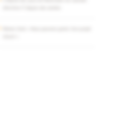
L'hôpital des yeux de Rotterdam est satisfait
d'Archive-IT depuis des années
Wonen Zuid: « Nous pouvons parler d'un projet
réussi! »