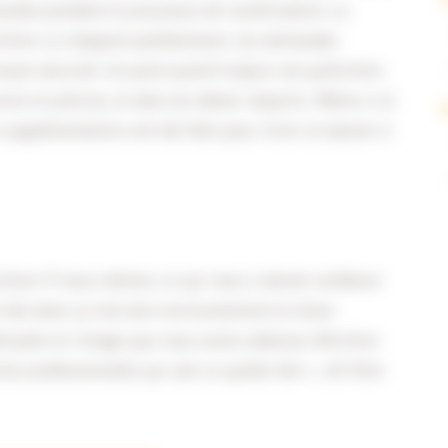
nsultés pendant le processus de numérisation. La
rchive s’y intégrait parfaitement. Les demandes
oute sécurité. Un point positif majeur est qu’Archive-
te et précise, et dans les délais impartis. Même si la
s supplémentaires ont été faits pour livrer le dossier à
chive-IT nous-mêmes, ce qui nous a donné confiance
se fait dans un très bon environnement et d’une
déroulée et l’image que nous avons obtenue d’Archive-
ise professionnelle qui sait ce qu’elle fait «
, dit Nick