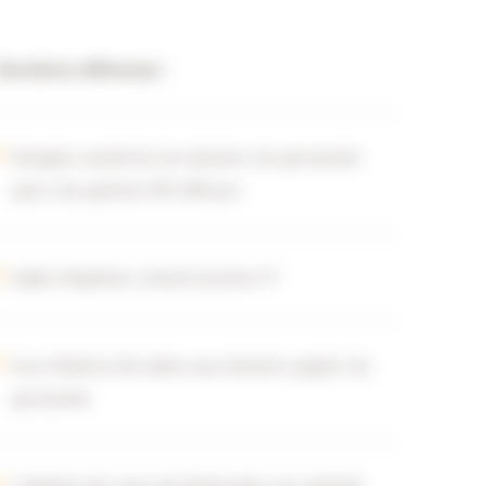
Dernières références :
Douglas numérise les dossiers du personnel
pour une gestion RH efficace
Aafje Hulpthuis choisit Archive-IT
Inca Medical dit adieu aux dossiers papier du
personnel