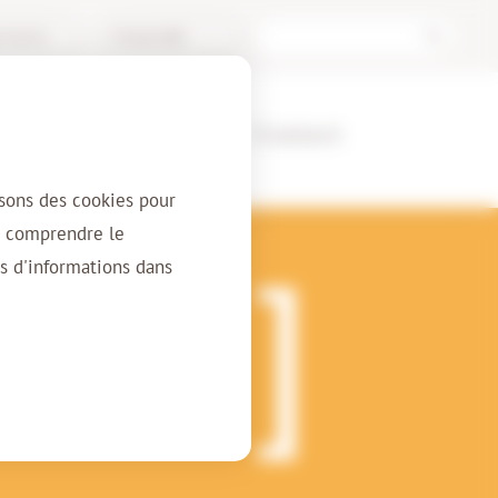
l Archive
Français (BE)
ients
À propos
Contact
isons des cookies pour
r comprendre le
s d'informations dans
passe au
té !