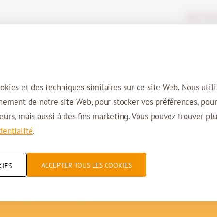
Login Virtua
Solutions
Domaines d’activité
Cl
ookies et des techniques similaires sur ce site Web. Nous util
nnement de notre site Web, pour stocker vos préférences, pou
urs, mais aussi à des fins marketing. Vous pouvez trouver plu
dentialité
.
ipalité de Zonhoven 
ACCEPTER TOUS LES COOKIES
KIES
 pour plus d’efficaci