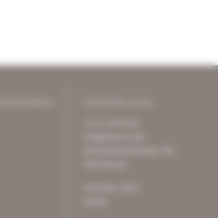
connaissance
Contactez-nous
+32 11 49 59 86
info@archive-it.be
Koning Boudewijnlaan 20A
3500 Hasselt
Connexion client
Contact