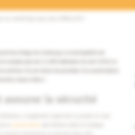
e au numérique pour plus d’efficacité !
province belge du Limbourg. La municipalité est
t et compte plus de 21.000 habitants. En avril 2018, la
 archives. Ils ont choisi de procéder à la numérisation
emière chose à faire !
t assurer la sécurité
Zonhoven, a largement supervisé ce projet et nous
 de la
numérisation
des fichiers était le manque
nt souvent nécessaires et doivent donc être