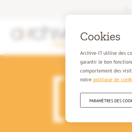
|
Cookies
Archive-IT utilise des c
garantir le bon fonctio
comportement des visite
notre
politique de confi
25-06-2018
La munic
PARAMÈTRES DES COO
numérique