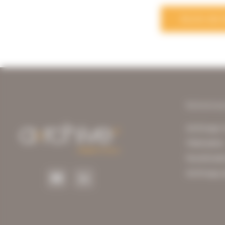
PLUS DE
Solutio
Archivage 
Vitalisatio
Numérisati
Archivage 