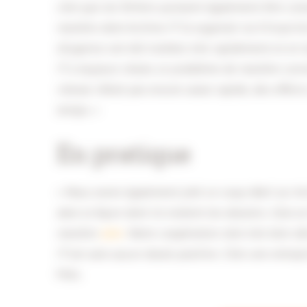
c’est que les fichiers puissent également être co
manière dont Archive-IT l’a organisé via Virtual A
d’urgence ont été traitées très rapidement et en t
IT a toujours résolu ce problème de manière correc
vitesse n’était pas encore assez rapide, des effort
temps. »
En pratique
« Nous avons également jeté un coup d’œil sur Ar
dans la façon dont ils traitent les dossiers. Cela 
manière
sûre
. Notre coopération s’est très bien 
IT est sans aucun doute positive. C’est une entrepr
Mols.