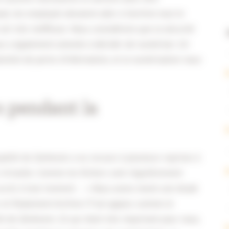
é, les employés devaient aller à l’archive tout le
sûr très inefficace. Nous considérons que la sécurité
nous a également amenés à décider de numériser. Un
ntiel de perte d’information, et la numérisation nous
 pendant la
alité de Zonhoven a eu recours à plusieurs reprises à
e virtuelle. Comme les fichiers sont régulièrement
 accès à tout moment :
» Nous avons mené une étude
r et finalement Archive-IT est apparu comme le
té de Zonhoven. Ce qui était très important pour nous,